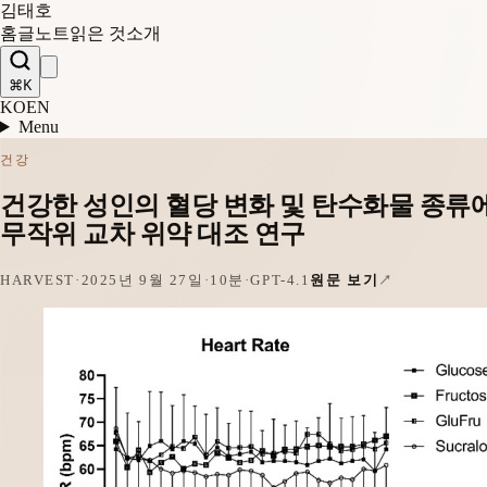
김태호
홈
글
노트
읽은 것
소개
⌘K
KO
EN
Menu
건강
건강한 성인의 혈당 변화 및 탄수화물 종류에 따른 
무작위 교차 위약 대조 연구
HARVEST
·
2025년 9월 27일
·
10분
·
GPT-4.1
원문 보기