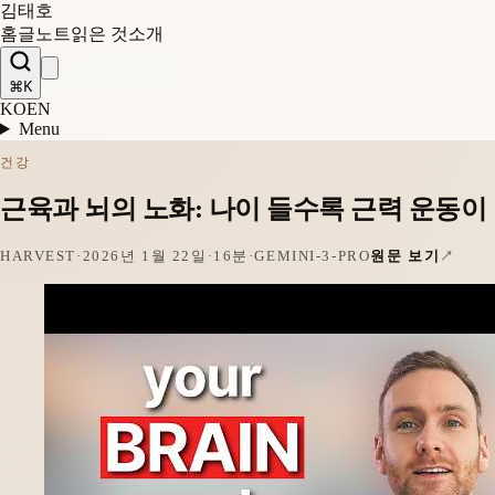
김태호
홈
글
노트
읽은 것
소개
⌘K
KO
EN
Menu
건강
근육과 뇌의 노화: 나이 들수록 근력 운동이
HARVEST
·
2026년 1월 22일
·
16분
·
GEMINI-3-PRO
원문 보기