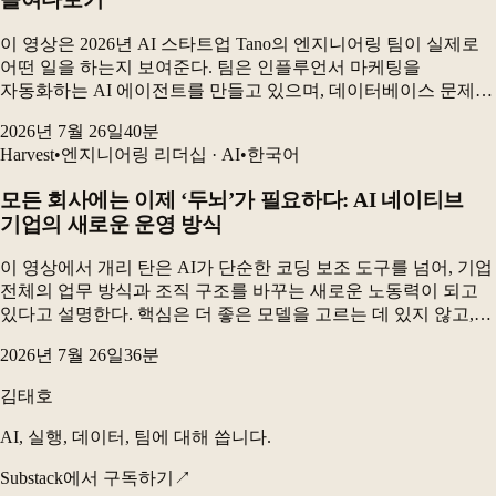
이 영상은 2026년 AI 스타트업 Tano의 엔지니어링 팀이 실제로
어떤 일을 하는지 보여준다. 팀은 인플루언서 마케팅을
자동화하는 AI 에이전트를 만들고 있으며, 데이터베이스 문제를
해결하고 고객 성과를 측정하는 동시에 AI 코딩 도구를 활용해
2026년 7월 26일
40
분
제품을 빠르게 개발하고 있다. 가장 큰 변...
Harvest
•
엔지니어링 리더십 · AI
•
한국어
모든 회사에는 이제 ‘두뇌’가 필요하다: AI 네이티브
기업의 새로운 운영 방식
이 영상에서 개리 탄은 AI가 단순한 코딩 보조 도구를 넘어, 기업
전체의 업무 방식과 조직 구조를 바꾸는 새로운 노동력이 되고
있다고 설명한다. 핵심은 더 좋은 모델을 고르는 데 있지 않고,
업무를 스킬 파일·조직도·프로세스·기억 시스템으로 잘 연결해
2026년 7월 26일
36
분
AI가 반복적으로 실행할 수 있도록...
김태호
AI, 실행, 데이터, 팀에 대해 씁니다.
Substack에서 구독하기
↗