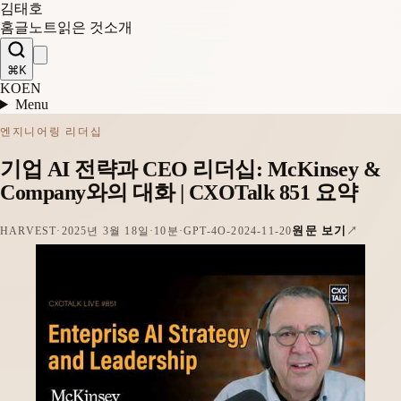
김태호
홈
글
노트
읽은 것
소개
⌘K
KO
EN
Menu
엔지니어링 리더십
기업 AI 전략과 CEO 리더십: McKinsey &
Company와의 대화 | CXOTalk 851 요약
원문 보기
HARVEST
·
2025년 3월 18일
·
10분
·
GPT-4O-2024-11-20