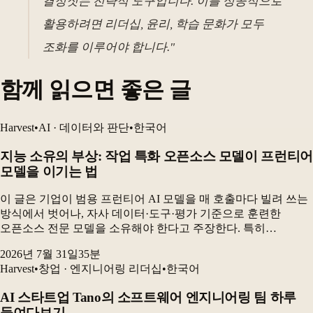
결정짓는 전략적 도구입니다. 이를 성공적으로
활용하려면 리더십, 윤리, 학습 문화가 모두
조화를 이루어야 합니다."
함께 읽으면 좋은 글
Harvest
•
AI · 데이터와 판단
•
한국어
지능 소유의 부상: 작업 특화 오픈소스 모델이 프런티어
모델을 이기는 법
이 글은 기업이 범용 프런티어 AI 모델을 매 호출마다 빌려 쓰는
방식에서 벗어나, 자사 데이터·도구·평가 기준으로 훈련한
오픈소스 전문 모델을 소유해야 한다고 주장한다. 특히
전자상거래 카탈로그 검수 실험에서 GRPO로 미세조정한 90억
2026년 7월 31일
35
분
파라미터 오픈소스 모델은 최고 프런티어 구성보다 더...
Harvest
•
창업 · 엔지니어링 리더십
•
한국어
AI 스타트업 Tano의 소프트웨어 엔지니어링 팀 하루
들여다보기