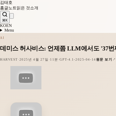
김태호
홈
글
노트
읽은 것
소개
⌘K
KO
EN
Menu
AI
데미스 허사비스: 언제쯤 LLM에서도 '37번째
HARVEST
·
2025년 4월 27일
·
11분
·
GPT-4.1-2025-04-14
원문 보기