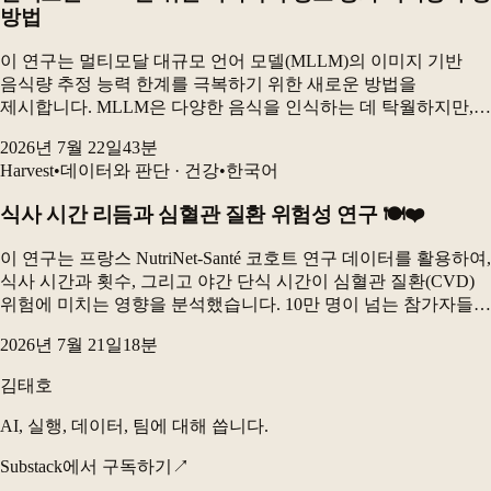
방법
이 연구는 멀티모달 대규모 언어 모델(MLLM)의 이미지 기반
음식량 추정 능력 한계를 극복하기 위한 새로운 방법을
제시합니다. MLLM은 다양한 음식을 인식하는 데 탁월하지만,
실제 식사 사진에서 개별 음식의 양을 정확하게 추정하는 데는
2026년 7월 22일
43
분
어려움을 겪습니다. 본 연구는 고정된 상용 MLLM...
Harvest
•
데이터와 판단 · 건강
•
한국어
식사 시간 리듬과 심혈관 질환 위험성 연구 🍽️❤️
이 연구는 프랑스 NutriNet-Santé 코호트 연구 데이터를 활용하여,
식사 시간과 횟수, 그리고 야간 단식 시간이 심혈관 질환(CVD)
위험에 미치는 영향을 분석했습니다. 10만 명이 넘는 참가자들을
대상으로 한 장기 추적 연구로, 늦은 아침 식사 및 늦은 저녁
2026년 7월 21일
18
분
식사가 전체 CVD...
김태호
AI, 실행, 데이터, 팀에 대해 씁니다.
Substack에서 구독하기
↗