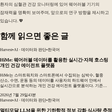
환자의 심혈관 건강 모니터링에 있어 웨어러블 기기의
잠재력을 명확히 보여주며, 앞으로의 연구 방향을 제시하고
있습니다. 💖
함께 읽으면 좋은 글
Harvest
•
AI · 데이터와 판단
•
한국어
HiMe: 웨어러블 데이터를 활용한 실시간·자체 호스팅
개인 건강 에이전트 플랫폼
HiMe는 스마트워치와 스마트폰에서 수집되는 심박수, 혈중
산소, 수면, 운동 등의 데이터를 사용자의 하드웨어 안에서
실시간으로 분석하는 개인 건강 에이전트 플랫폼이다. 기존
웨어러블 분석의 획일성과 개인정보 문제를 해결하기 위해
2026년 7월 29일
43
분
데이터베이스를 핵심 구성요소로 삼고, 실시간 감지와
Harvest
•
AI · 데이터와 판단
•
한국어
장기적인...
멀티모달 LLM을 위한 기하학적 정보 강화 식사량 추정