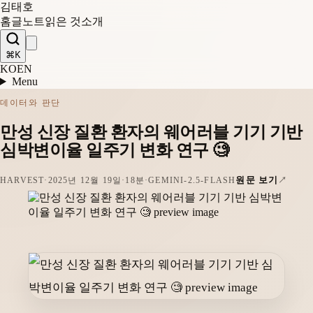
김태호
홈
글
노트
읽은 것
소개
⌘K
KO
EN
Menu
데이터와 판단
만성 신장 질환 환자의 웨어러블 기기 기반
심박변이율 일주기 변화 연구 🧐
원문 보기
HARVEST
·
2025년 12월 19일
·
18분
·
GEMINI-2.5-FLASH