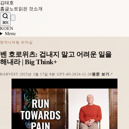
김태호
홈
글
노트
읽은 것
소개
⌘K
KO
EN
Menu
엔지니어링 리더십
벤 호로위츠: 겁내지 말고 어려운 일을
해내라 | Big Think+
원문 보기
HARVEST
·
2025년 3월 17일
·
8분
·
GPT-4O-2024-11-20