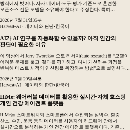
방식에서 벗어나, 자사 데이터·도구·평가 기준으로 훈련한
오픈소스 전문 모델을 소유해야 한다고 주장한다. 특히
전자상거래 카탈로그 검수 실험에서 GRPO로 미세조정한 90억
2026년 7월 31일
35
분
파라미터 오픈소스 모델은 최고 프런티어 구성보다 더...
Harvest
•
AI · 데이터와 판단
•
한국어
AI가 AI 연구를 자동화할 수 있을까? 아직 인간의
판단이 필요한 이유
이 영상에서 Jerry Tworek는 오토 리서치(auto research)를 “모델이
어려운 문제를 풀고, 결과를 평가하고, 다시 개선하는 과정을
반복해 테스트 시점의 연산량을 확장하는 방법”으로 설명한다.
하지만 현재의 AI 연구 시스템은 새로운 아이디어를 충분히
2026년 7월 29일
44
분
다양하게 만들어내지 못...
Harvest
•
AI · 데이터와 판단
•
한국어
HiMe: 웨어러블 데이터를 활용한 실시간·자체 호스팅
개인 건강 에이전트 플랫폼
HiMe는 스마트워치와 스마트폰에서 수집되는 심박수, 혈중
산소, 수면, 운동 등의 데이터를 사용자의 하드웨어 안에서
실시간으로 분석하는 개인 건강 에이전트 플랫폼이다. 기존