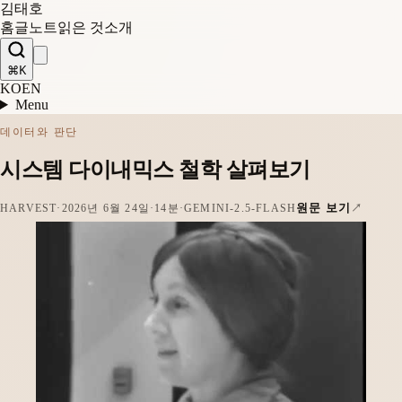
김태호
홈
글
노트
읽은 것
소개
⌘K
KO
EN
Menu
데이터와 판단
시스템 다이내믹스 철학 살펴보기
원문 보기
HARVEST
·
2026년 6월 24일
·
14분
·
GEMINI-2.5-FLASH