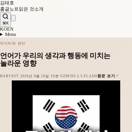
김태호
홈
글
노트
읽은 것
소개
⌘K
KO
EN
Menu
데이터와 판단
언어가 우리의 생각과 행동에 미치는
놀라운 영향
원문 보기
HARVEST
·
2026년 6월 26일
·
16분
·
GEMINI-2.5-FLASH