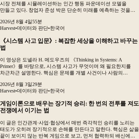
시장 전체를 시뮬레이션하는 인간 행동 파운데이션 모델을
만들고 있다. 창업자 준성 박은 단순히 미래를 예측하는 것을
넘어, “어떻게 하면 우리가 원하는 미래를 만들 수 있는가”를
2026년 8월 4일
55
분
보여주는 것이 시뮬레이션의 핵심이라고 설명...
Harvest
•
데이터와 판단
•
한국어
《시스템 사고 입문》: 복잡한 세상을 이해하고 바꾸는
법
이 영상은 도넬라 H. 메도우즈의 《Thinking in Systems: A
Primer》를 바탕으로, 시스템 사고가 무엇이며 왜 필요한지를
차근차근 설명한다. 핵심은 문제를 개별 사건이나 사람의
탓으로만 보지 않고, 구성요소·연결관계·목적·피드백·시간
2026년 8월 3일
29
분
지연이 만들어 내는 전체 구조를 보는...
Harvest
•
데이터와 판단
•
한국어
게임이론으로 배우는 장기적 승리: 한 번의 전투를 져도
전쟁에서 이기는 법
이 글은 인간관계·사업·협상에서 매번 즉각적인 승리를 노리는
태도가 오히려 장기적으로 손해를 만든다고 말한다. 핵심은 삶을
끝이 보이지 않는 반복 게임으로 보고, 먼저 협력하되 배신에는