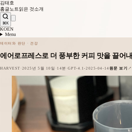
김태호
홈
글
노트
읽은 것
소개
⌘K
KO
EN
Menu
데이터와 판단 · 건강
에어로프레스로 더 풍부한 커피 맛을 끌어내는 방법 –
HARVEST
·
2025년 5월 10일
·
14분
·
GPT-4.1-2025-04-14
원문 보기