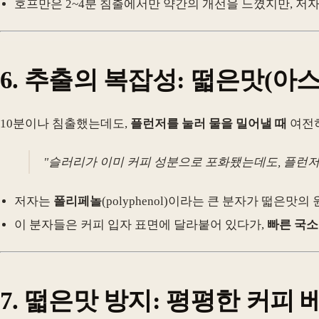
호프만은 2~4분 침출에서만 약간의 개선을 느꼈지만, 저
6.
추출의 복잡성: 떫은맛(아
10분이나 침출했는데도,
플런저를 눌러 물을 밀어낼 때
여전
"슬러리가 이미 커피 성분으로 포화됐는데도, 플런저
저자는
폴리페놀
(polyphenol)이라는 큰 분자가 떫은맛
이 분자들은 커피 입자 표면에 달라붙어 있다가,
빠른 국소
7.
떫은맛 방지: 평평한 커피 