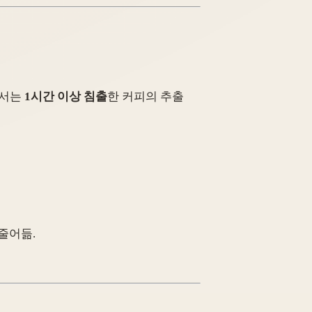
에서는
1시간 이상 침출
한 커피의 추출
줄어듦.