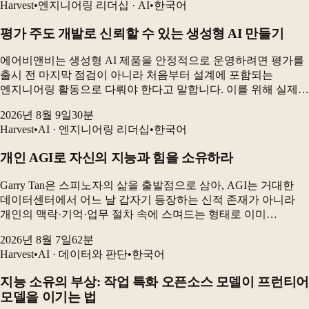
Harvest
•
엔지니어링 리더십 · AI
•
한국어
평가 주도 개발로 신뢰할 수 있는 생성형 AI 만들기
에어비앤비는 생성형 AI 제품을 안정적으로 운영하려면 평가를
출시 전 마지막 점검이 아니라 처음부터 설계에 포함되는
엔지니어링 활동으로 다뤄야 한다고 말합니다. 이를 위해 실제
오류에서 평가 기준을 만들고, 코드 기반 검사·LLM 심사·사람의
2026년 8월 9일
30
분
판단을 함께 사용하며, 특히 에이전트 시스템은...
Harvest
•
AI · 엔지니어링 리더십
•
한국어
개인 AGI로 자신의 지능과 힘을 소유하라
Garry Tan은 스피노자의 삶을 출발점으로 삼아, AGI는 거대한
데이터센터에서 어느 날 갑자기 등장하는 신적 존재가 아니라
개인의 맥락·기억·업무 절차 속에 스며드는 형태로 이미
시작되고 있다고 주장한다. 그의 핵심 메시지는 강력한 AI
2026년 8월 7일
62
분
모델을 잠시 구독하는 데 그치지 말고, 자신의...
Harvest
•
AI · 데이터와 판단
•
한국어
지능 소유의 부상: 작업 특화 오픈소스 모델이 프런티어
모델을 이기는 법