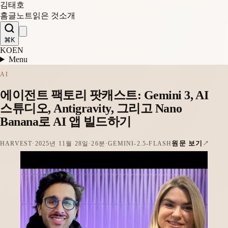
김태호
홈
글
노트
읽은 것
소개
⌘K
KO
EN
Menu
AI
에이전트 팩토리 팟캐스트: Gemini 3, AI
스튜디오, Antigravity, 그리고 Nano
Banana로 AI 앱 빌드하기
원문 보기
HARVEST
·
2025년 11월 28일
·
26분
·
GEMINI-2.5-FLASH