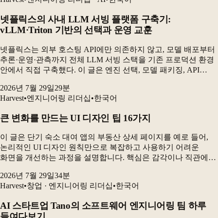
넷플릭스의 사내 LLM 서빙 플랫폼 구축기:
vLLM·Triton 기반의 선택과 운영 교훈
넷플릭스는 외부 호스팅 API에만 의존하지 않고, 모델 배포부터
추론·운영·관측까지 전체 LLM 서빙 스택을 기존 프로덕션 환경
안에서 직접 구축했다. 이 글은 엔진 선택, 모델 패키징, API
설계, 무중단 배포, 제약 디코딩을 결정하는 과정과 실제
2026년 7월 29일
29
분
운영에서 드러난 문제를 설명한다. 최종...
Harvest
•
엔지니어링 리더십
•
한국어
큰 변화를 만드는 UI 디자인 팁 16가지
이 글은 단기 숙소 대여 앱의 부동산 상세 페이지를 예로 들어,
논리적인 UI 디자인 원칙만으로 복잡하고 사용하기 어려운
화면을 개선하는 과정을 설명합니다. 핵심은 감각이나 직관에만
의존하지 않고, 일관성·시각적 위계·접근성·가독성을 기준으로
2026년 7월 29일
34
분
디자인을 판단하는 것입니다. 공간 배치부터 색상...
Harvest
•
창업 · 엔지니어링 리더십
•
한국어
AI 스타트업 Tano의 소프트웨어 엔지니어링 팀 하루
들여다보기