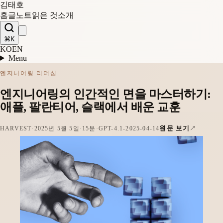
김태호
홈
글
노트
읽은 것
소개
⌘K
KO
EN
Menu
엔지니어링 리더십
엔지니어링의 인간적인 면을 마스터하기:
애플, 팔란티어, 슬랙에서 배운 교훈
원문 보기
HARVEST
·
2025년 5월 5일
·
15분
·
GPT-4.1-2025-04-14