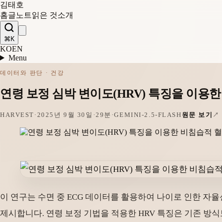
김태호
홈
글
노트
읽은 것
소개
⌘K
KO
EN
Menu
데이터와 판단 · 건강
연령 보정 심박 변이도(HRV) 특징을 이용한
HARVEST
·
2025년 9월 30일
·
29분
·
GEMINI-2.5-FLASH
원문 보기
이 연구는 수면 중 ECG 데이터를 활용하여 나이로 인한 자
제시합니다. 연령 보정 기법을 적용한 HRV 특징은 기존 방식보