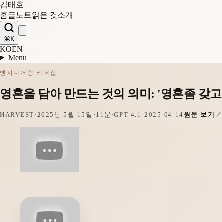
김태호
홈
글
노트
읽은 것
소개
⌘K
KO
EN
Menu
엔지니어링 리더십
영혼을 담아 만드는 것의 의미: '영혼좀 갖고
HARVEST
·
2025년 5월 15일
·
11분
·
GPT-4.1-2025-04-14
원문 보기