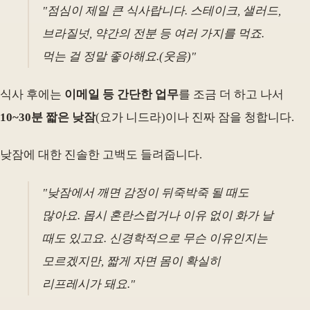
"점심이 제일 큰 식사랍니다. 스테이크, 샐러드,
브라질넛, 약간의 전분 등 여러 가지를 먹죠.
먹는 걸 정말 좋아해요.(웃음)"
식사 후에는
이메일 등 간단한 업무
를 조금 더 하고 나서
10~30분 짧은 낮잠
(요가 니드라)이나 진짜 잠을 청합니다.
낮잠에 대한 진솔한 고백도 들려줍니다.
"낮잠에서 깨면 감정이 뒤죽박죽 될 때도
많아요. 몹시 혼란스럽거나 이유 없이 화가 날
때도 있고요. 신경학적으로 무슨 이유인지는
모르겠지만, 짧게 자면 몸이 확실히
리프레시가 돼요."