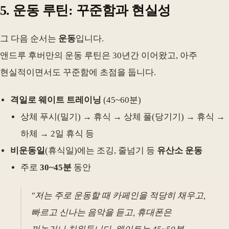
5. 운동 루틴: 꾸준함과 현실성
그 다음 순서는
운동
입니다.
앤드루 후버만의 운동 루틴은 30년간 이어왔고, 아주
현실적이면서도 꾸준함에 초점을 둡니다.
격일로 웨이트 트레이닝
(45~60분)
상체 푸시(밀기) → 휴식 → 상체 풀(당기기) → 휴식 →
하체 → 2일 휴식 등
비운동일
(휴식일)에는 조깅, 줄넘기 등
유산소 운동
주로
30~45분
동안
"저는 주로 운동할 때 카페인을 적당히 채우고,
빠르고 신나는 음악을 듣고, 휴대폰은