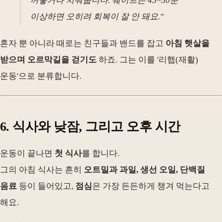
꺼놓거나 치워둡니다. 웨이트는 45~50분
이상하면 오히려 회복이 잘 안 돼요."
혼자 뿐 아니라 때로는 친구들과 밴드를 잡고
아침 햇살을
받으며 오르막길을 걷기도
하죠. 그는 이를 '리햅(재활)
운동'으로 분류합니다.
6. 식사와 낮잠, 그리고 오후 시간
운동이 끝나면
첫 식사
를 합니다.
그의 아침 식사는 흔히
오트밀과 과일, 생선 오일, 단백질
음료
등이 들어있고,
점심
은 가장 든든하게 챙겨 먹는다고
해요.