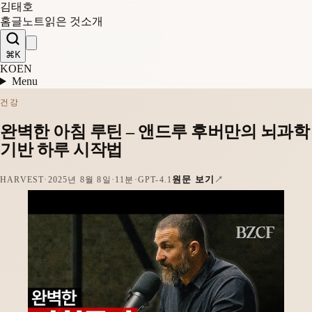
김태호
홈
글
노트
읽은 것
소개
⌘K
KO
EN
Menu
건강
완벽한 아침 루틴 – 앤드루 후버만의 뇌과학
기반 하루 시작법
원문 보기
HARVEST
·
2025년 8월 8일
·
11분
·
GPT-4.1