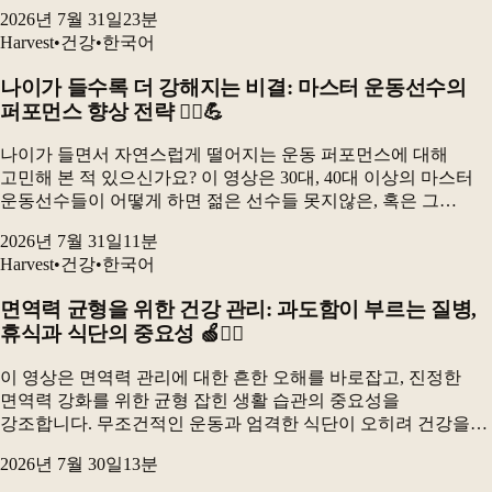
제공합니다. 김의신 박사님은 스트레스가 암 치료에 미치는
2026년 7월 31일
23
분
부정적인 영향과 긍정적인 사고방식의 중요성을 강조하며...
Harvest
•
건강
•
한국어
나이가 들수록 더 강해지는 비결: 마스터 운동선수의
퍼포먼스 향상 전략 🚴‍♂️💪
나이가 들면서 자연스럽게 떨어지는 운동 퍼포먼스에 대해
고민해 본 적 있으신가요? 이 영상은 30대, 40대 이상의 마스터
운동선수들이 어떻게 하면 젊은 선수들 못지않은, 혹은 그
이상의 퍼포먼스를 낼 수 있는지, 그리고 건강하게 운동을
2026년 7월 31일
11
분
지속할 수 있는지에 대한 심도 있는 이야기를 전합니다...
Harvest
•
건강
•
한국어
면역력 균형을 위한 건강 관리: 과도함이 부르는 질병,
휴식과 식단의 중요성 🍏🧘‍♀️
이 영상은 면역력 관리에 대한 흔한 오해를 바로잡고, 진정한
면역력 강화를 위한 균형 잡힌 생활 습관의 중요성을
강조합니다. 무조건적인 운동과 엄격한 식단이 오히려 건강을
해칠 수 있음을 실제 사례를 통해 보여주며, 우리 몸의 면역
2026년 7월 30일
13
분
시스템이 제대로 기능하기 위한 휴식, 영양, 스트레스 관리...