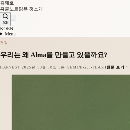
김태호
홈
글
노트
읽은 것
소개
⌘K
KO
EN
Menu
건강
우리는 왜 Alma를 만들고 있을까요?
HARVEST
·
2025년 10월 30일
·
8분
·
GEMINI-2.5-FLASH
원문 보기