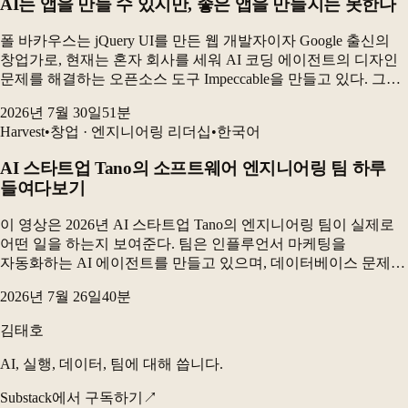
AI는 앱을 만들 수 있지만, 좋은 앱을 만들지는 못한다
폴 바카우스는 jQuery UI를 만든 웹 개발자이자 Google 출신의
창업가로, 현재는 혼자 회사를 세워 AI 코딩 에이전트의 디자인
문제를 해결하는 오픈소스 도구 Impeccable을 만들고 있다. 그는
AI 시대에 인간에게 가장 중요한 능력은 무언가를 더하는
2026년 7월 30일
51
분
창의성보다 “무엇을 하지...
Harvest
•
창업 · 엔지니어링 리더십
•
한국어
AI 스타트업 Tano의 소프트웨어 엔지니어링 팀 하루
들여다보기
이 영상은 2026년 AI 스타트업 Tano의 엔지니어링 팀이 실제로
어떤 일을 하는지 보여준다. 팀은 인플루언서 마케팅을
자동화하는 AI 에이전트를 만들고 있으며, 데이터베이스 문제를
해결하고 고객 성과를 측정하는 동시에 AI 코딩 도구를 활용해
2026년 7월 26일
40
분
제품을 빠르게 개발하고 있다. 가장 큰 변...
김태호
AI, 실행, 데이터, 팀에 대해 씁니다.
Substack에서 구독하기
↗