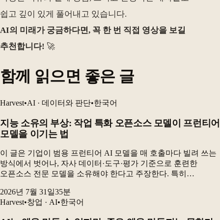
쉽고 깊이 있게 풀어내고 있습니다.
AI의 미래가 궁금하다면, 꼭 한 번 직접 영상을 보길
추천합니다!
🚀
함께 읽으면 좋은 글
Harvest
•
AI · 데이터와 판단
•
한국어
지능 소유의 부상: 작업 특화 오픈소스 모델이 프런티어
모델을 이기는 법
이 글은 기업이 범용 프런티어 AI 모델을 매 호출마다 빌려 쓰는
방식에서 벗어나, 자사 데이터·도구·평가 기준으로 훈련한
오픈소스 전문 모델을 소유해야 한다고 주장한다. 특히
전자상거래 카탈로그 검수 실험에서 GRPO로 미세조정한 90억
2026년 7월 31일
35
분
파라미터 오픈소스 모델은 최고 프런티어 구성보다 더...
Harvest
•
창업 · AI
•
한국어