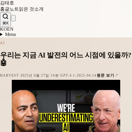
김태호
홈
글
노트
읽은 것
소개
⌘K
KO
EN
Menu
AI
우리는 지금 AI 발전의 어느 시점에 있을까?
🤖
원문 보기
HARVEST
·
2025년 6월 27일
·
14분
·
GPT-4.1-2025-04-14