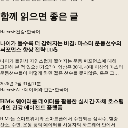
함께 읽으면 좋은 글
Harvest
•
건강
•
한국어
나이가 들수록 더 강해지는 비결: 마스터 운동선수의
퍼포먼스 향상 전략 🚴‍♂️💪
나이가 들면서 자연스럽게 떨어지는 운동 퍼포먼스에 대해
고민해 본 적 있으신가요? 이 영상은 30대, 40대 이상의 마스터
운동선수들이 어떻게 하면 젊은 선수들 못지않은, 혹은 그
이상의 퍼포먼스를 낼 수 있는지, 그리고 건강하게 운동을
2026년 7월 31일
11
분
지속할 수 있는지에 대한 심도 있는 이야기를 전합니다...
Harvest
•
AI · 데이터와 판단
•
한국어
HiMe: 웨어러블 데이터를 활용한 실시간·자체 호스팅
개인 건강 에이전트 플랫폼
HiMe는 스마트워치와 스마트폰에서 수집되는 심박수, 혈중
산소, 수면, 운동 등의 데이터를 사용자의 하드웨어 안에서