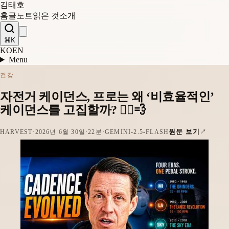
김태호
홈
글
노트
읽은 것
소개
⌘K
KO
EN
Menu
건강
자전거 케이던스, 프로는 왜 ‘비효율적인’
케이던스를 고집할까? 🚴‍♂️💨
원문 보기
HARVEST
·
2026년 6월 30일
·
22분
·
GEMINI-2.5-FLASH