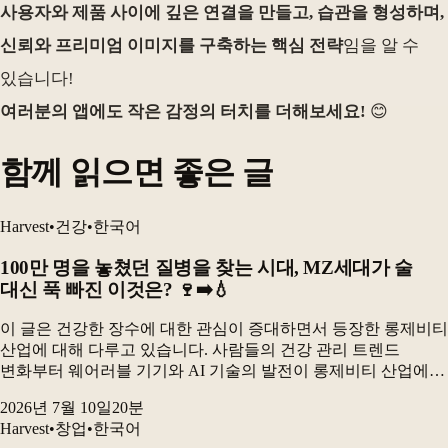
사용자와 제품 사이에 깊은 연결을 만들고, 습관을 형성하며,
신뢰와 프리미엄 이미지를 구축하는 핵심 전략
임을 알 수
있습니다!
여러분의 앱에도 작은 감정의 터치를 더해보세요!
😊
함께 읽으면 좋은 글
Harvest
•
건강
•
한국어
100만 명을 놓쳤던 질병을 찾는 시대, MZ세대가 술
대신 푹 빠진 이것은? 🍷➡️💧
이 글은 건강한 장수에 대한 관심이 증대하면서 등장한 롱제비티
산업에 대해 다루고 있습니다. 사람들의 건강 관리 트렌드
변화부터 웨어러블 기기와 AI 기술의 발전이 롱제비티 산업에
어떤 영향을 미치는지, 그리고 글로벌 기업과 국내 스타트업들이
2026년 7월 10일
20
분
이 분야에서 어떤 노력을 기울이고 있는지 자세히...
Harvest
•
창업
•
한국어