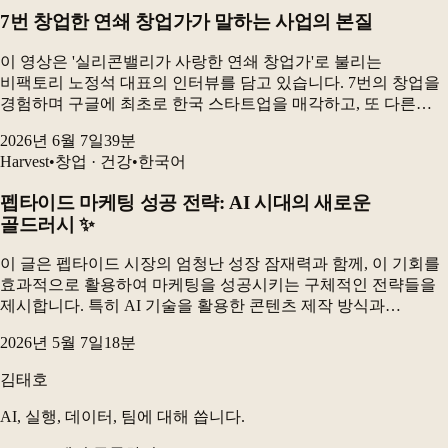
7번 창업한 연쇄 창업가가 말하는 사업의 본질
이 영상은 '실리콘밸리가 사랑한 연쇄 창업가'로 불리는
비팩토리 노정석 대표의 인터뷰를 담고 있습니다. 7번의 창업을
경험하며 구글에 최초로 한국 스타트업을 매각하고, 또 다른
회사를 탭조이에 매각하는 등 성공적인 사업 이력을 쌓아온
2026년 6월 7일
39
분
노정석 대표는 사업을 '실패의 선 위에 성공의 점을 찍어...
Harvest
•
창업 · 건강
•
한국어
펩타이드 마케팅 성공 전략: AI 시대의 새로운
골드러시 ✨
이 글은 펩타이드 시장의 엄청난 성장 잠재력과 함께, 이 기회를
효과적으로 활용하여 마케팅을 성공시키는 구체적인 전략들을
제시합니다. 특히 AI 기술을 활용한 콘텐츠 제작 방식과
효율적인 크리에이터 활용법에 중점을 두어, 펩타이드 제품을
2026년 5월 7일
18
분
위한 새로운 마케팅 접근법을 상세히 설명하고 있습니다.
김태호
AI, 실행, 데이터, 팀에 대해 씁니다.