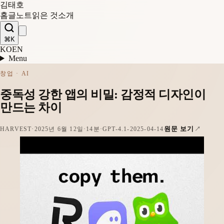
김태호
홈
글
노트
읽은 것
소개
⌘K
KO
EN
Menu
창업 · AI
중독성 강한 앱의 비밀: 감정적 디자인이
만드는 차이
원문 보기
HARVEST
·
2025년 6월 12일
·
14분
·
GPT-4.1-2025-04-14