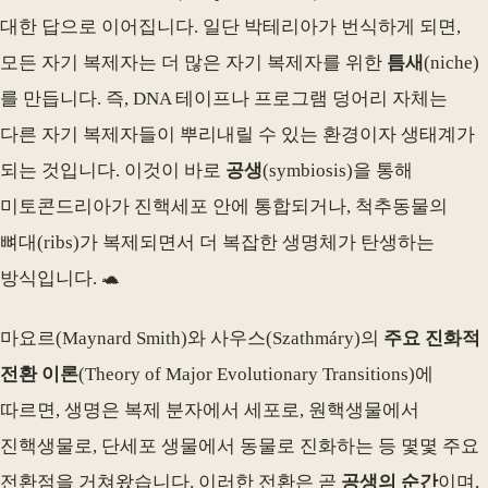
대한 답으로 이어집니다. 일단 박테리아가 번식하게 되면,
모든 자기 복제자는 더 많은 자기 복제자를 위한
틈새
(niche)
를 만듭니다. 즉, DNA 테이프나 프로그램 덩어리 자체는
다른 자기 복제자들이 뿌리내릴 수 있는 환경이자 생태계가
되는 것입니다. 이것이 바로
공생
(symbiosis)을 통해
미토콘드리아가 진핵세포 안에 통합되거나, 척추동물의
뼈대(ribs)가 복제되면서 더 복잡한 생명체가 탄생하는
방식입니다. 🐢
마요르(Maynard Smith)와 사우스(Szathmáry)의
주요 진화적
전환 이론
(Theory of Major Evolutionary Transitions)에
따르면, 생명은 복제 분자에서 세포로, 원핵생물에서
진핵생물로, 단세포 생물에서 동물로 진화하는 등 몇몇 주요
전환점을 거쳐왔습니다. 이러한 전환은 곧
공생의 순간
이며,