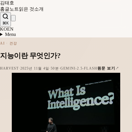
김태호
홈
글
노트
읽은 것
소개
⌘K
KO
EN
Menu
AI · 건강
지능이란 무엇인가?
원문 보기
HARVEST
·
2025년 11월 4일
·
50분
·
GEMINI-2.5-FLASH