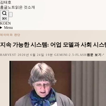
김태호
홈
글
노트
읽은 것
소개
⌘K
KO
EN
Menu
데이터와 판단
지속 가능한 시스템: 어업 모델과 사회 시스
HARVEST
·
2026년 6월 24일
·
19분
·
GEMINI-2.5-FLASH
원문 보기