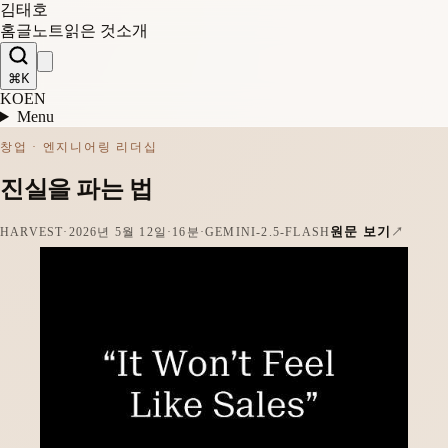
김태호
홈
글
노트
읽은 것
소개
⌘K
KO
EN
Menu
창업 · 엔지니어링 리더십
진실을 파는 법
원문 보기
HARVEST
·
2026년 5월 12일
·
16분
·
GEMINI-2.5-FLASH