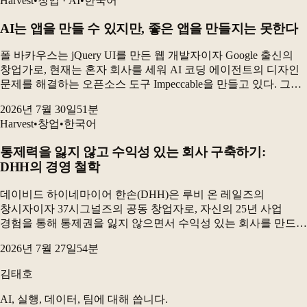
Harvest
•
창업 · AI
•
한국어
AI는 앱을 만들 수 있지만, 좋은 앱을 만들지는 못한다
폴 바카우스는 jQuery UI를 만든 웹 개발자이자 Google 출신의
창업가로, 현재는 혼자 회사를 세워 AI 코딩 에이전트의 디자인
문제를 해결하는 오픈소스 도구 Impeccable을 만들고 있다. 그는
AI 시대에 인간에게 가장 중요한 능력은 무언가를 더하는
2026년 7월 30일
51
분
창의성보다 “무엇을 하지...
Harvest
•
창업
•
한국어
통제력을 잃지 않고 수익성 있는 회사 구축하기:
DHH의 경영 철학
데이비드 하이네마이어 한손(DHH)은 루비 온 레일즈의
창시자이자 37시그널즈의 공동 창업자로, 자신의 25년 사업
경험을 통해 통제권을 잃지 않으면서 수익성 있는 회사를 만드는
비결을 나눕니다. 그는 제약을 수용하고 간결함을 추구하며,
2026년 7월 27일
54
분
비용을 철저히 관리하는 것이 성공의 핵심이라고 강조합...
김태호
AI, 실행, 데이터, 팀에 대해 씁니다.