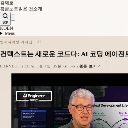
김태호
홈
글
노트
읽은 것
소개
⌘K
KO
EN
Menu
엔지니어링 리더십 · AI
컨텍스트는 새로운 코드다: AI 코딩 에이전
HARVEST
·
2026년 5월 4일
·
35분
·
GPT-5.2
원문 보기