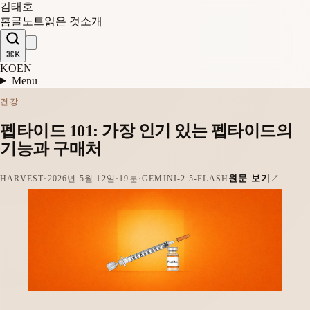
김태호
홈
글
노트
읽은 것
소개
⌘K
KO
EN
Menu
건강
펩타이드 101: 가장 인기 있는 펩타이드의
기능과 구매처
원문 보기
HARVEST
·
2026년 5월 12일
·
19분
·
GEMINI-2.5-FLASH