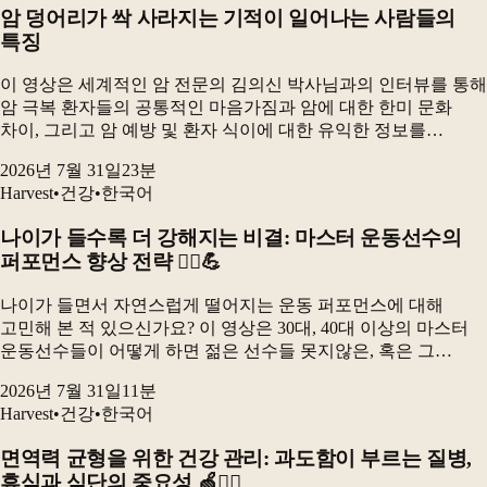
암 덩어리가 싹 사라지는 기적이 일어나는 사람들의
특징
이 영상은 세계적인 암 전문의 김의신 박사님과의 인터뷰를 통해
암 극복 환자들의 공통적인 마음가짐과 암에 대한 한미 문화
차이, 그리고 암 예방 및 환자 식이에 대한 유익한 정보를
제공합니다. 김의신 박사님은 스트레스가 암 치료에 미치는
2026년 7월 31일
23
분
부정적인 영향과 긍정적인 사고방식의 중요성을 강조하며...
Harvest
•
건강
•
한국어
나이가 들수록 더 강해지는 비결: 마스터 운동선수의
퍼포먼스 향상 전략 🚴‍♂️💪
나이가 들면서 자연스럽게 떨어지는 운동 퍼포먼스에 대해
고민해 본 적 있으신가요? 이 영상은 30대, 40대 이상의 마스터
운동선수들이 어떻게 하면 젊은 선수들 못지않은, 혹은 그
이상의 퍼포먼스를 낼 수 있는지, 그리고 건강하게 운동을
2026년 7월 31일
11
분
지속할 수 있는지에 대한 심도 있는 이야기를 전합니다...
Harvest
•
건강
•
한국어
면역력 균형을 위한 건강 관리: 과도함이 부르는 질병,
휴식과 식단의 중요성 🍏🧘‍♀️