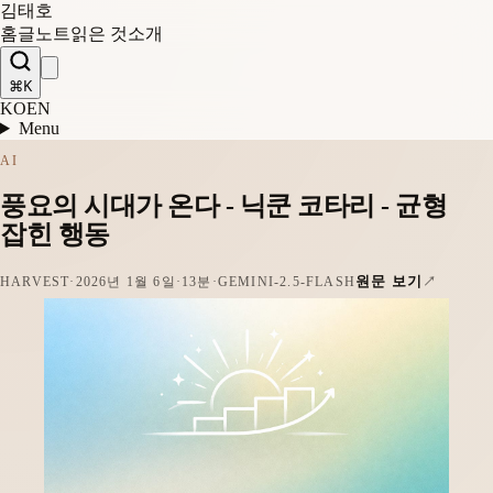
김태호
홈
글
노트
읽은 것
소개
⌘K
KO
EN
Menu
AI
풍요의 시대가 온다 - 닉쿤 코타리 - 균형
잡힌 행동
원문 보기
HARVEST
·
2026년 1월 6일
·
13분
·
GEMINI-2.5-FLASH