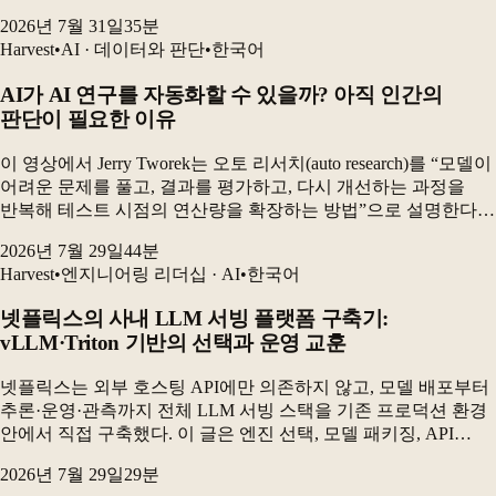
전자상거래 카탈로그 검수 실험에서 GRPO로 미세조정한 90억
2026년 7월 31일
35
분
파라미터 오픈소스 모델은 최고 프런티어 구성보다 더...
Harvest
•
AI · 데이터와 판단
•
한국어
AI가 AI 연구를 자동화할 수 있을까? 아직 인간의
판단이 필요한 이유
이 영상에서 Jerry Tworek는 오토 리서치(auto research)를 “모델이
어려운 문제를 풀고, 결과를 평가하고, 다시 개선하는 과정을
반복해 테스트 시점의 연산량을 확장하는 방법”으로 설명한다.
하지만 현재의 AI 연구 시스템은 새로운 아이디어를 충분히
2026년 7월 29일
44
분
다양하게 만들어내지 못...
Harvest
•
엔지니어링 리더십 · AI
•
한국어
넷플릭스의 사내 LLM 서빙 플랫폼 구축기:
vLLM·Triton 기반의 선택과 운영 교훈
넷플릭스는 외부 호스팅 API에만 의존하지 않고, 모델 배포부터
추론·운영·관측까지 전체 LLM 서빙 스택을 기존 프로덕션 환경
안에서 직접 구축했다. 이 글은 엔진 선택, 모델 패키징, API
설계, 무중단 배포, 제약 디코딩을 결정하는 과정과 실제
2026년 7월 29일
29
분
운영에서 드러난 문제를 설명한다. 최종...