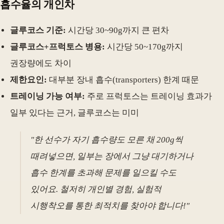
흡수율의 개인차
글루코스 기준:
시간당 30~90g까지 큰 편차
글루코스+프럭토스 병용:
시간당 50~170g까지
권장량에도 차이
제한요인:
대부분 장내 흡수(transporters) 한계 때문
트레이닝 가능 여부:
주로 프럭토스는 트레이닝 효과가
일부 있다는 근거, 글루코스는 미미
"한 선수가 자기 흡수량도 모른 채 200g씩
때려넣으면, 일부는 장에서 그냥 대기하거나
흡수 한계를 초과해 문제를 일으킬 수도
있어요. 철저히 개인별 경험, 실험적
시행착오를 통한 최적치를 찾아야 합니다!"