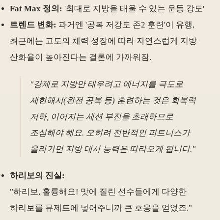
Fat Max 정의:
'최대로 지방을 태울 수 있는 운동 강도'
트렌드 변화:
과거엔 '공복 저강도 존2 훈련'이 유행,
최근에는 고도의 체력 성장에 따라 자연스럽게 지방
산화율이 높아진다는 결론에 가까워짐.
"강제로 지방만 태우려고 에너지를 극도로
제한해서(완전 공복 등) 훈련하는 것은 회복력
저하, 이어지는 세션 부진을 초래하므로
조심해야 해요. 오히려 전반적인 피트니스가
올라가면 지방 대사 능력은 따라오게 됩니다."
하리보의 진실:
"하리보, 훌륭해요! 맛에 질린 선수들에게 다양한
하리보를 뮤제트에 넣어주니까 큰 호응을 얻었죠."