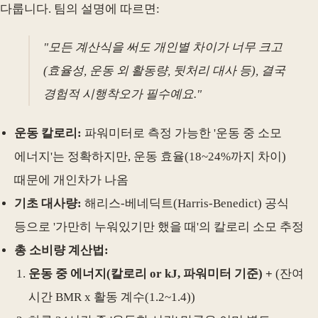
다룹니다. 팀의 설명에 따르면:
"모든 계산식을 써도 개인별 차이가 너무 크고
(효율성, 운동 외 활동량, 뒷처리 대사 등), 결국
경험적 시행착오가 필수예요."
운동 칼로리:
파워미터로 측정 가능한 '운동 중 소모
에너지'는 정확하지만, 운동 효율(18~24%까지 차이)
때문에 개인차가 나옴
기초 대사량:
해리스-베네딕트(Harris-Benedict) 공식
등으로 '가만히 누워있기만 했을 때'의 칼로리 소모 추정
총 소비량 계산법:
운동 중 에너지(칼로리 or kJ, 파워미터 기준) +
(잔여
시간 BMR x 활동 계수(1.2~1.4))