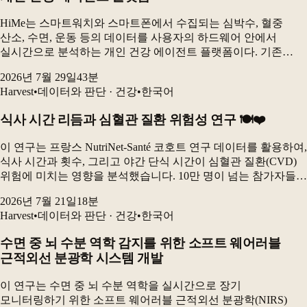
HiMe는 스마트워치와 스마트폰에서 수집되는 심박수, 혈중
산소, 수면, 운동 등의 데이터를 사용자의 하드웨어 안에서
실시간으로 분석하는 개인 건강 에이전트 플랫폼이다. 기존
웨어러블 분석의 획일성과 개인정보 문제를 해결하기 위해
2026년 7월 29일
43
분
데이터베이스를 핵심 구성요소로 삼고, 실시간 감지와
Harvest
•
데이터와 판단 · 건강
•
한국어
장기적인...
식사 시간 리듬과 심혈관 질환 위험성 연구 🍽️❤️
이 연구는 프랑스 NutriNet-Santé 코호트 연구 데이터를 활용하여,
식사 시간과 횟수, 그리고 야간 단식 시간이 심혈관 질환(CVD)
위험에 미치는 영향을 분석했습니다. 10만 명이 넘는 참가자들을
대상으로 한 장기 추적 연구로, 늦은 아침 식사 및 늦은 저녁
2026년 7월 21일
18
분
식사가 전체 CVD...
Harvest
•
데이터와 판단 · 건강
•
한국어
수면 중 뇌 수분 역학 감지를 위한 소프트 웨어러블
근적외선 분광학 시스템 개발
이 연구는 수면 중 뇌 수분 역학을 실시간으로 장기
모니터링하기 위한 소프트 웨어러블 근적외선 분광학(NIRS)