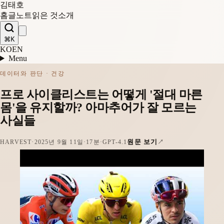
김태호
홈
글
노트
읽은 것
소개
⌘K
KO
EN
Menu
데이터와 판단 · 건강
프로 사이클리스트는 어떻게 '절대 마른
몸'을 유지할까? 아마추어가 잘 모르는
사실들
원문 보기
HARVEST
·
2025년 9월 11일
·
17분
·
GPT-4.1