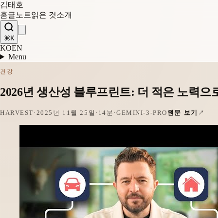
김태호
홈
글
노트
읽은 것
소개
⌘K
KO
EN
Menu
건강
2026년 생산성 블루프린트: 더 적은 노력으
HARVEST
·
2025년 11월 25일
·
14분
·
GEMINI-3-PRO
원문 보기