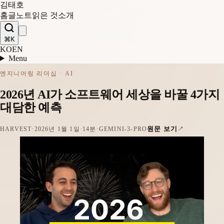
김태호
홈
글
노트
읽은 것
소개
⌘K
KO
EN
Menu
엔지니어링 리더십 · AI
2026년 AI가 소프트웨어 세상을 바꿀 4가지
대담한 예측
원문 보기
HARVEST
·
2026년 1월 1일
·
14분
·
GEMINI-3-PRO