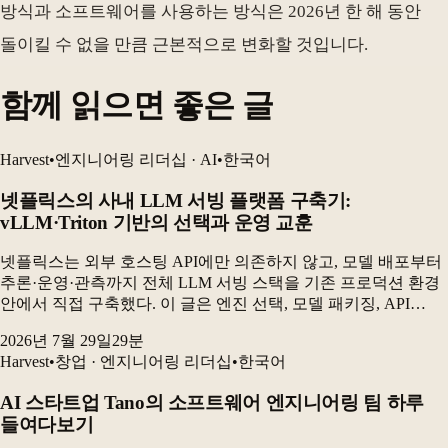
방식과 소프트웨어를 사용하는 방식은 2026년 한 해 동안
돌이킬 수 없을 만큼 근본적으로 변화할 것입니다.
함께 읽으면 좋은 글
Harvest
•
엔지니어링 리더십 · AI
•
한국어
넷플릭스의 사내 LLM 서빙 플랫폼 구축기:
vLLM·Triton 기반의 선택과 운영 교훈
넷플릭스는 외부 호스팅 API에만 의존하지 않고, 모델 배포부터
추론·운영·관측까지 전체 LLM 서빙 스택을 기존 프로덕션 환경
안에서 직접 구축했다. 이 글은 엔진 선택, 모델 패키징, API
설계, 무중단 배포, 제약 디코딩을 결정하는 과정과 실제
2026년 7월 29일
29
분
운영에서 드러난 문제를 설명한다. 최종...
Harvest
•
창업 · 엔지니어링 리더십
•
한국어
AI 스타트업 Tano의 소프트웨어 엔지니어링 팀 하루
들여다보기