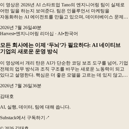
이 영상은 2026년 AI 스타트업 Tano의 엔지니어링 팀이 실제로
어떤 일을 하는지 보여준다. 팀은 인플루언서 마케팅을
자동화하는 AI 에이전트를 만들고 있으며, 데이터베이스 문제를
해결하고 고객 성과를 측정하는 동시에 AI 코딩 도구를 활용해
2026년 7월 26일
40
분
제품을 빠르게 개발하고 있다. 가장 큰 변...
Harvest
•
엔지니어링 리더십 · AI
•
한국어
모든 회사에는 이제 ‘두뇌’가 필요하다: AI 네이티브
기업의 새로운 운영 방식
이 영상에서 개리 탄은 AI가 단순한 코딩 보조 도구를 넘어, 기업
전체의 업무 방식과 조직 구조를 바꾸는 새로운 노동력이 되고
있다고 설명한다. 핵심은 더 좋은 모델을 고르는 데 있지 않고,
업무를 스킬 파일·조직도·프로세스·기억 시스템으로 잘 연결해
2026년 7월 26일
36
분
AI가 반복적으로 실행할 수 있도록...
김태호
AI, 실행, 데이터, 팀에 대해 씁니다.
Substack에서 구독하기
↗
©
2026
김태호