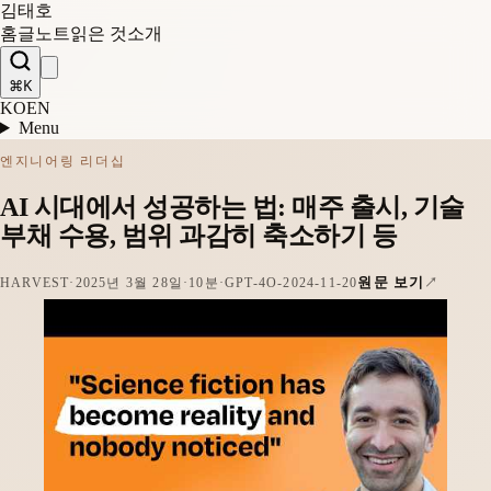
김태호
홈
글
노트
읽은 것
소개
⌘K
KO
EN
Menu
엔지니어링 리더십
AI 시대에서 성공하는 법: 매주 출시, 기술
부채 수용, 범위 과감히 축소하기 등
원문 보기
HARVEST
·
2025년 3월 28일
·
10분
·
GPT-4O-2024-11-20