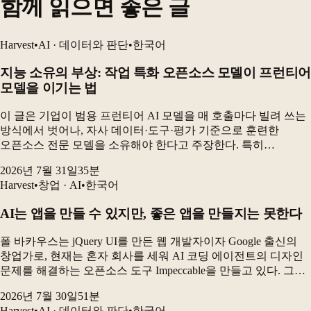
함께 읽으면 좋은 글
Harvest
•
AI · 데이터와 판단
•
한국어
지능 소유의 부상: 작업 특화 오픈소스 모델이 프런티어
모델을 이기는 법
이 글은 기업이 범용 프런티어 AI 모델을 매 호출마다 빌려 쓰는
방식에서 벗어나, 자사 데이터·도구·평가 기준으로 훈련한
오픈소스 전문 모델을 소유해야 한다고 주장한다. 특히
전자상거래 카탈로그 검수 실험에서 GRPO로 미세조정한 90억
2026년 7월 31일
35
분
파라미터 오픈소스 모델은 최고 프런티어 구성보다 더...
Harvest
•
창업 · AI
•
한국어
AI는 앱을 만들 수 있지만, 좋은 앱을 만들지는 못한다
폴 바카우스는 jQuery UI를 만든 웹 개발자이자 Google 출신의
창업가로, 현재는 혼자 회사를 세워 AI 코딩 에이전트의 디자인
문제를 해결하는 오픈소스 도구 Impeccable을 만들고 있다. 그는
AI 시대에 인간에게 가장 중요한 능력은 무언가를 더하는
2026년 7월 30일
51
분
창의성보다 “무엇을 하지...
Harvest
•
AI · 데이터와 판단
•
한국어