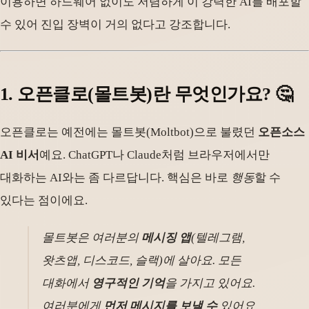
이용하면 하드웨어 없이도 저렴하게 이 강력한 AI를 배포할
수 있어 진입 장벽이 거의 없다고 강조합니다.
1. 오픈클로(몰트봇)란 무엇인가요? 🤔
오픈클로는 예전에는 몰트봇(Moltbot)으로 불렸던
오픈소스
AI 비서
예요. ChatGPT나 Claude처럼 브라우저에서만
대화하는 AI와는 좀 다르답니다. 핵심은 바로
행동
할 수
있다는 점이에요.
몰트봇은 여러분의
메시징 앱
(텔레그램,
왓츠앱, 디스코드, 슬랙)에 살아요. 모든
대화에서
영구적인 기억
을 가지고 있어요.
여러분에게
먼저 메시지를 보낼 수
있어요