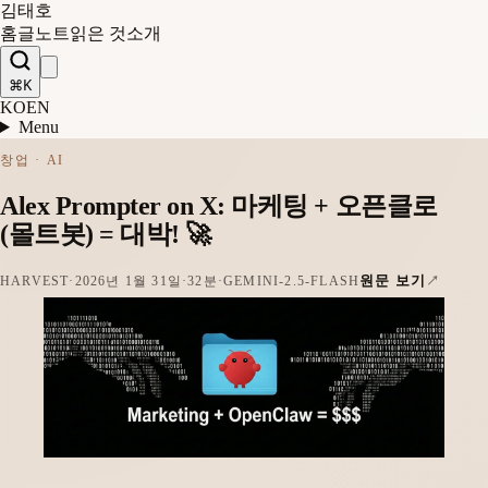
김태호
홈
글
노트
읽은 것
소개
⌘K
KO
EN
Menu
창업 · AI
Alex Prompter on X: 마케팅 + 오픈클로
(몰트봇) = 대박! 🚀
원문 보기
HARVEST
·
2026년 1월 31일
·
32분
·
GEMINI-2.5-FLASH