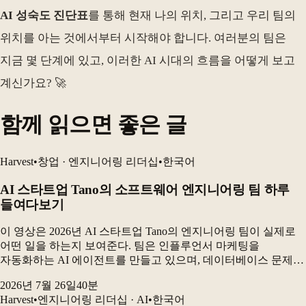
AI 성숙도 진단표
를 통해 현재 나의 위치, 그리고 우리 팀의
위치를 아는 것에서부터 시작해야 합니다. 여러분의 팀은
지금 몇 단계에 있고, 이러한 AI 시대의 흐름을 어떻게 보고
계신가요? 🚀
함께 읽으면 좋은 글
Harvest
•
창업 · 엔지니어링 리더십
•
한국어
AI 스타트업 Tano의 소프트웨어 엔지니어링 팀 하루
들여다보기
이 영상은 2026년 AI 스타트업 Tano의 엔지니어링 팀이 실제로
어떤 일을 하는지 보여준다. 팀은 인플루언서 마케팅을
자동화하는 AI 에이전트를 만들고 있으며, 데이터베이스 문제를
해결하고 고객 성과를 측정하는 동시에 AI 코딩 도구를 활용해
2026년 7월 26일
40
분
제품을 빠르게 개발하고 있다. 가장 큰 변...
Harvest
•
엔지니어링 리더십 · AI
•
한국어