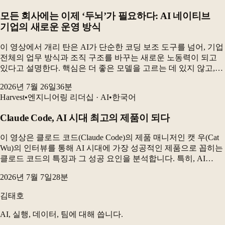
모든 회사에는 이제 ‘두뇌’가 필요하다: AI 네이티브
기업의 새로운 운영 방식
이 영상에서 개리 탄은 AI가 단순한 코딩 보조 도구를 넘어, 기업
전체의 업무 방식과 조직 구조를 바꾸는 새로운 노동력이 되고
있다고 설명한다. 핵심은 더 좋은 모델을 고르는 데 있지 않고,
업무를 스킬 파일·조직도·프로세스·기억 시스템으로 잘 연결해
2026년 7월 26일
36
분
AI가 반복적으로 실행할 수 있도록...
Harvest
•
엔지니어링 리더십 · AI
•
한국어
Claude Code, AI 시대 최고의 제품이 되다
이 영상은 클로드 코드(Claude Code)의 제품 매니저인 캣 우(Cat
Wu)의 인터뷰를 통해 AI 시대에 가장 성공적인 제품으로 꼽히는
클로드 코드의 특징과 그 성공 요인을 분석합니다. 특히, AI
시대의 제품 개발 방식, 조직 구조의 변화, 그리고 새로운 시대에
2026년 7월 7일
28
분
필요한 역량에 대해...
김태호
AI, 실행, 데이터, 팀에 대해 씁니다.