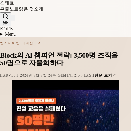
김태호
홈
글
노트
읽은 것
소개
⌘K
KO
EN
Menu
엔지니어링 리더십 · AI
Block의 AI 챔피언 전략: 3,500명 조직을
50명으로 자율화하다
원문 보기
HARVEST
·
2026년 7월 7일
·
26분
·
GEMINI-2.5-FLASH