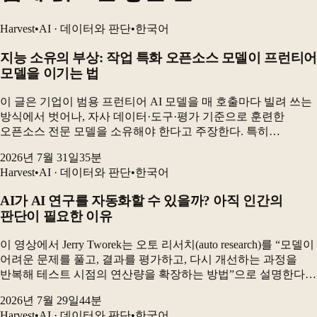
Harvest
•
AI · 데이터와 판단
•
한국어
지능 소유의 부상: 작업 특화 오픈소스 모델이 프런티어
모델을 이기는 법
이 글은 기업이 범용 프런티어 AI 모델을 매 호출마다 빌려 쓰는
방식에서 벗어나, 자사 데이터·도구·평가 기준으로 훈련한
오픈소스 전문 모델을 소유해야 한다고 주장한다. 특히
전자상거래 카탈로그 검수 실험에서 GRPO로 미세조정한 90억
2026년 7월 31일
35
분
파라미터 오픈소스 모델은 최고 프런티어 구성보다 더...
Harvest
•
AI · 데이터와 판단
•
한국어
AI가 AI 연구를 자동화할 수 있을까? 아직 인간의
판단이 필요한 이유
이 영상에서 Jerry Tworek는 오토 리서치(auto research)를 “모델이
어려운 문제를 풀고, 결과를 평가하고, 다시 개선하는 과정을
반복해 테스트 시점의 연산량을 확장하는 방법”으로 설명한다.
하지만 현재의 AI 연구 시스템은 새로운 아이디어를 충분히
2026년 7월 29일
44
분
다양하게 만들어내지 못...
Harvest
•
AI · 데이터와 판단
•
한국어