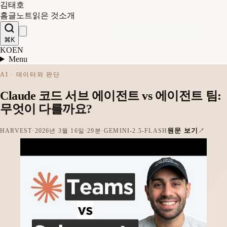
김태호
홈
글
노트
읽은 것
소개
⌘K
KO
EN
Menu
AI · 데이터와 판단
Claude 코드 서브 에이전트 vs 에이전트 팀:
무엇이 다를까요?
원문 보기
HARVEST
·
2026년 3월 16일
·
29분
·
GEMINI-2.5-FLASH