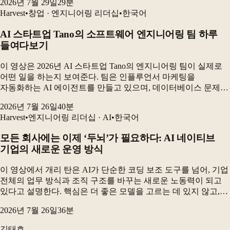
2026년 7월 29일
29
분
운영에서 드러난 문제를 설명한다. 최종...
Harvest
•
창업 · 엔지니어링 리더십
•
한국어
AI 스타트업 Tano의 소프트웨어 엔지니어링 팀 하루
들여다보기
이 영상은 2026년 AI 스타트업 Tano의 엔지니어링 팀이 실제로
어떤 일을 하는지 보여준다. 팀은 인플루언서 마케팅을
자동화하는 AI 에이전트를 만들고 있으며, 데이터베이스 문제를
해결하고 고객 성과를 측정하는 동시에 AI 코딩 도구를 활용해
2026년 7월 26일
40
분
제품을 빠르게 개발하고 있다. 가장 큰 변...
Harvest
•
엔지니어링 리더십 · AI
•
한국어
모든 회사에는 이제 ‘두뇌’가 필요하다: AI 네이티브
기업의 새로운 운영 방식
이 영상에서 개리 탄은 AI가 단순한 코딩 보조 도구를 넘어, 기업
전체의 업무 방식과 조직 구조를 바꾸는 새로운 노동력이 되고
있다고 설명한다. 핵심은 더 좋은 모델을 고르는 데 있지 않고,
업무를 스킬 파일·조직도·프로세스·기억 시스템으로 잘 연결해
2026년 7월 26일
36
분
AI가 반복적으로 실행할 수 있도록...
김태호