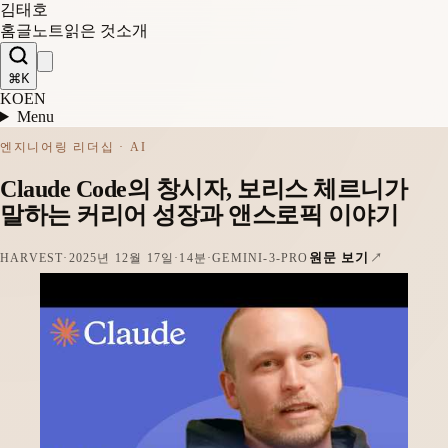
김태호
홈
글
노트
읽은 것
소개
⌘K
KO
EN
Menu
엔지니어링 리더십 · AI
Claude Code의 창시자, 보리스 체르니가
말하는 커리어 성장과 앤스로픽 이야기
원문 보기
HARVEST
·
2025년 12월 17일
·
14분
·
GEMINI-3-PRO