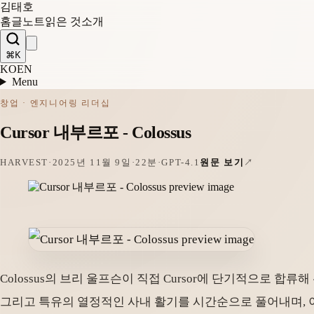
김태호
홈
글
노트
읽은 것
소개
⌘K
KO
EN
Menu
창업 · 엔지니어링 리더십
Cursor 내부르포 - Colossus
HARVEST
·
2025년 11월 9일
·
22분
·
GPT-4.1
원문 보기
Colossus의 브리 울프슨이 직접 Cursor에 단기적으로 합류
그리고 특유의 열정적인 사내 활기를 시간순으로 풀어내며, 이