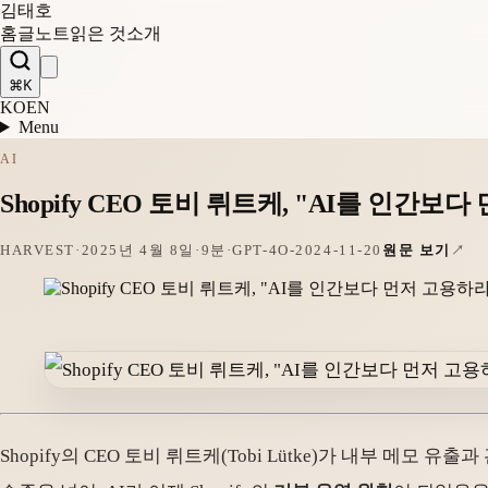
김태호
홈
글
노트
읽은 것
소개
⌘K
KO
EN
Menu
AI
Shopify CEO 토비 뤼트케, "AI를 인간
HARVEST
·
2025년 4월 8일
·
9분
·
GPT-4O-2024-11-20
원문 보기
Shopify의 CEO 토비 뤼트케(Tobi Lütke)가 내부 메모 