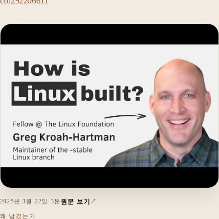
cbf292206611
원문 보기
2025년 3월 22일
·
3분
왜 남겼는가