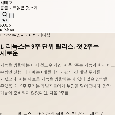
김태호
홈
글
노트
읽은 것
소개
⌘K
KO
EN
Menu
LinkedIn
•
엔지니어링 리더십
1. 리눅스는 9주 단위 릴리스. 첫 2주는
새로운
기능을 병합하는 머지 윈도우 기간. 이후 7주는 기능과 회귀 버그
수정만 진행. 과거에는 6개월에서 23년의 긴 개발 주기를
가졌으나, 이는 새로운 기능을 병합하는 데 있어 많은 압박을
주었음. 2. "9주 주기는 개발자들에게 부담을 덜어줍니다. 만약
기능이 준비되지 않았다면, 다음 9주를...
리눅스는 9주 단위 릴리스. 첫 2주는 새로운