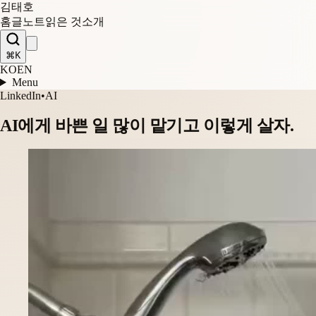
김태호
홈
글
노트
읽은 것
소개
⌘K
KO
EN
Menu
LinkedIn
•
AI
AI에게 바쁜 일 많이 맡기고 이렇게 살자.