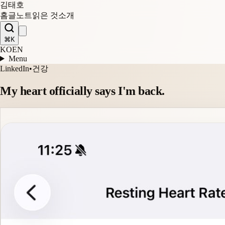
김태호
홈
글
노트
읽은 것
소개
⌘K
KO
EN
Menu
LinkedIn
•
건강
My heart officially says I'm back.