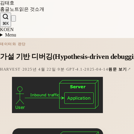
김태호
홈
글
노트
읽은 것
소개
⌘K
KO
EN
Menu
데이터와 판단
가설 기반 디버깅(Hypothesis-driven debug
HARVEST
·
2025년 4월 22일
·
9분
·
GPT-4.1-2025-04-14
원문 보기