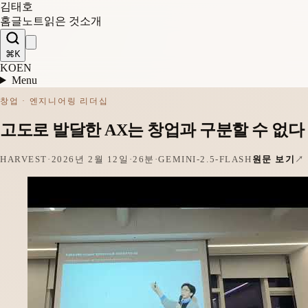
김태호
홈
글
노트
읽은 것
소개
⌘K
KO
EN
Menu
창업 · 엔지니어링 리더십
고도로 발달한 AX는 창업과 구분할 수 없다
HARVEST
·
2026년 2월 12일
·
26분
·
GEMINI-2.5-FLASH
원문 보기