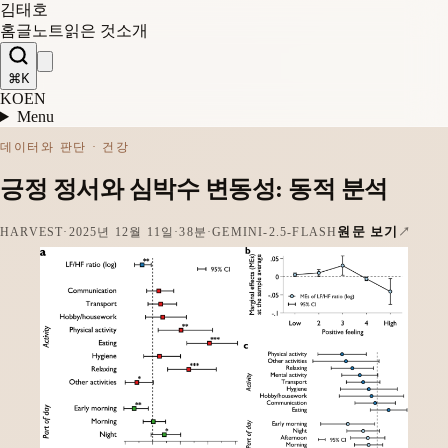
김태호
홈
글
노트
읽은 것
소개
⌘K
KO
EN
Menu
데이터와 판단 · 건강
긍정 정서와 심박수 변동성: 동적 분석
원문 보기
HARVEST
·
2025년 12월 11일
·
38분
·
GEMINI-2.5-FLASH