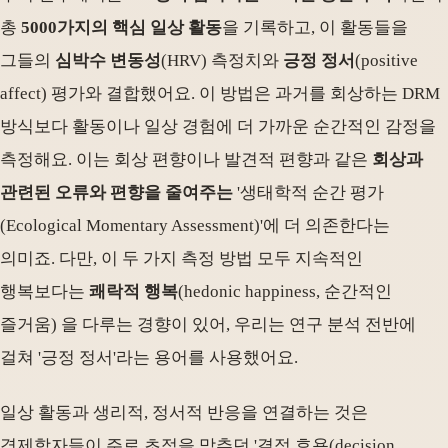
총
5000가지의 핵심 일상 활동
을 기록하고, 이 활동들을
그들의
심박수 변동성
(HRV) 측정치와
긍정 정서
(positive
affect) 평가와 결합했어요. 이 방법은 과거를 회상하는 DRM
방식보다 활동이나 일상 경험에 더 가까운 순간적인 감정을
측정해요. 이는 회상 편향이나 발견적 편향과 같은
회상과
관련된 오류와 편향을 줄여주는
'생태학적 순간 평가
(Ecological Momentary Assessment)'에 더 의존한다는
의미죠. 다만, 이 두 가지 측정 방법 모두 지속적인
행복보다는
쾌락적 행복
(hedonic happiness, 순간적인
즐거움) 을 다루는 경향이 있어, 우리는 연구 분석 전반에
걸쳐 '긍정 정서'라는 용어를 사용했어요.
일상 활동과 생리적, 정서적 반응을 연결하는 것은
경제학자들이 주로 초점을 맞추던 '결정 효용(decision