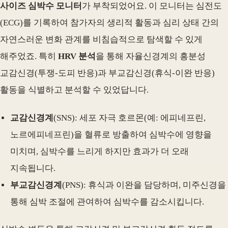
사이즈 심박수 모니터
가 부착되었어요. 이 모니터는 심전도
(ECG)를 기록하여 참가자의 생리적 활동과 심리 상태 간의
자연스러운 변화 관계를 비침습적으로 탐색할 수 있게
해주었죠. 특히
HRV 분석
을 통해 자율신경계의 흥분성
교감신경(투쟁-도피 반응)과 부교감신경(휴식-이완 반응)
활동을 식별하고 분석할 수 있었답니다.
교감신경계
(SNS): 세포 자극 호르몬(예: 에피네프린,
노르에피네프린)을 혈류로 방출하여 심박수에 영향을
미치며, 심박수를 느리게 하지만 효과가 더 오래
지속됩니다.
부교감신경계
(PNS): 휴식과 이완을 담당하며, 미주신경을
통해 심박 조절에 관여하여 심박수를 감소시킵니다.