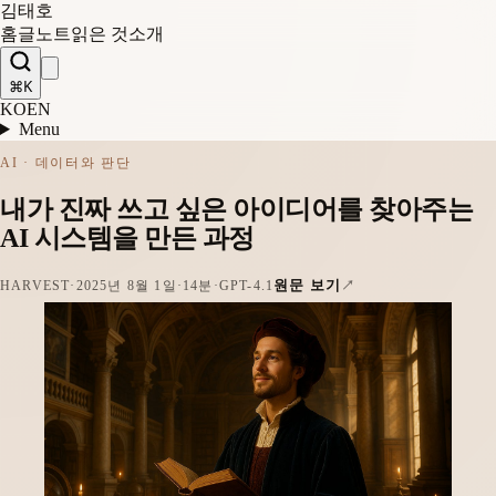
김태호
홈
글
노트
읽은 것
소개
⌘K
KO
EN
Menu
AI · 데이터와 판단
내가 진짜 쓰고 싶은 아이디어를 찾아주는
AI 시스템을 만든 과정
원문 보기
HARVEST
·
2025년 8월 1일
·
14분
·
GPT-4.1