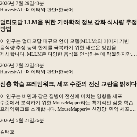
2026년 7월 29일
43
분
데이터베이스를 핵심 구성요소로 삼고, 실시간 감지와
Harvest
•
AI · 데이터와 판단
•
한국어
장기적인...
멀티모달 LLM을 위한 기하학적 정보 강화 식사량 추정
방법
이 연구는 멀티모달 대규모 언어 모델(MLLM)의 이미지 기반
음식량 추정 능력 한계를 극복하기 위한 새로운 방법을
제시합니다. MLLM은 다양한 음식을 인식하는 데 탁월하지만,
실제 식사 사진에서 개별 음식의 양을 정확하게 추정하는 데는
2026년 7월 22일
43
분
어려움을 겪습니다. 본 연구는 고정된 상용 MLLM...
Harvest
•
AI · 데이터와 판단
•
한국어
심층 학습 프레임워크, 세포 수준의 전신 교란을 밝히다
이 연구는 비만과 같은 질병이 전신에 미치는 영향을 세포
수준에서 분석하기 위한 MouseMapper라는 획기적인 심층 학습
프레임워크를 소개합니다. MouseMapper는 신경망, 면역 세포,
그리고 31개 장기와 조직을 정량적으로 분석하여 질병으로 인한
2026년 5월 21일
26
분
전신 변화를 정확하게 파악할 수...
김태호