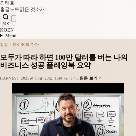
김태호
홈
글
노트
읽은 것
소개
⌘K
KO
EN
Menu
창업 · 데이터와 판단
모두가 따라 하면 100만 달러를 버는 나의
비즈니스 성공 플레잉북 요약
원문 보기
HARVEST
·
2025년 11월 20일
·
16분
·
GPT-4.1