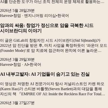
AI를 단순한 도구가 아닌 조직 전체의 운영 체제로 활용하는
방법을 설명합니다. 특히 AI 에이전트에 데이터베이스 접근
2026년 5월 28일
29
분
권한을 부여한 것이 얼마나 큰 변화를 가져왔...
Harvest
•
창업 · 엔지니어링 리더십
•
한국어
암과의 싸움: 창업가 정신으로 암을 극복한 시드
시이브란디의 이야기
이 글은 GitLab의 창립자인 시드 시이브란디(Sid Sijbrandij)가
2022년 암 진단을 받은 후, 마치 사업을 확장하듯이 ‘파운더 모드
(Founder Mode)’로 암 치료에 접근하여 완치에 이른 놀라운
여정을 다룹니다. 그는 극대화된 정보 수집, 개별 맞춤형 치료법
2026년 3월 29일
30
분
개발, 그...
Harvest
•
창업 · AI
•
한국어
AI 내부고발자: AI 기업들이 숨기고 있는 진실
이 영상은 저명한 AI 전문가이자 탐사 저널리스트인 카렌 하오
(Karen Hao)가 스티븐 바틀렛(Steven Bartlett)과의 대담을 통해
자신의 책 『EMPIRE OF AI: Inside the Reckless Race For Total
Domination』에 담긴 인공지능(AI)...
2026년 3월 27일
27
분