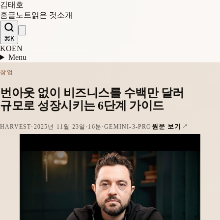
김태호
홈
글
노트
읽은 것
소개
⌘K
KO
EN
Menu
창업
번아웃 없이 비즈니스를 수백만 달러
규모로 성장시키는 6단계 가이드
원문 보기
HARVEST
·
2025년 11월 23일
·
16분
·
GEMINI-3-PRO