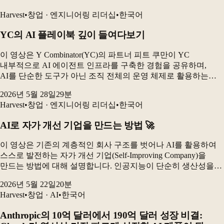
Harvest
•
창업 · 엔지니어링 리더십
•
한국어
YC의 AI 플레이북 깊이 들여다보기
이 영상은 Y Combinator(YC)의 파트너 피트 쿠만이 YC
내부적으로 AI 에이전트 인프라를 구축한 경험을 공유하며,
AI를 단순한 도구가 아닌 조직 전체의 운영 체제로 활용하는
방법을 설명합니다. 특히 AI 에이전트에 데이터베이스 접근
2026년 5월 28일
29
분
권한을 부여한 것이 얼마나 큰 변화를 가져왔...
Harvest
•
창업 · 엔지니어링 리더십
•
한국어
AI로 자가 개선 기업을 만드는 방법 🚀
이 영상은 기존의 계층적인 회사 구조를 벗어나 AI를 활용하여
스스로 발전하는 자가 개선 기업(Self-Improving Company)을
만드는 방법에 대해 설명합니다. 인공지능이 단순히 생산성을
높이는 도구를 넘어, 기업의 핵심 운영 방식 자체를 혁신할 수
2026년 5월 22일
20
분
있음을 강조하며, 데이터를 A...
Harvest
•
창업 · AI
•
한국어
Anthropic의 10억 달러에서 190억 달러 성장 비결: