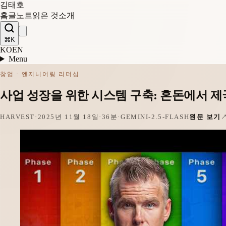
김태호
홈
글
노트
읽은 것
소개
⌘K
KO
EN
Menu
창업 · 엔지니어링 리더십
사업 성장을 위한 시스템 구축: 혼돈에서 제국
HARVEST
·
2025년 11월 18일
·
36분
·
GEMINI-2.5-FLASH
원문 보기