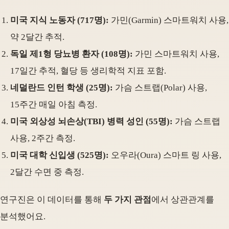
미국 지식 노동자 (717명):
가민(Garmin) 스마트워치 사용,
약 2달간 추적.
독일 제1형 당뇨병 환자 (108명):
가민 스마트워치 사용,
17일간 추적, 혈당 등 생리학적 지표 포함.
네덜란드 인턴 학생 (25명):
가슴 스트랩(Polar) 사용,
15주간 매일 아침 측정.
미국 외상성 뇌손상(TBI) 병력 성인 (55명):
가슴 스트랩
사용, 2주간 측정.
미국 대학 신입생 (525명):
오우라(Oura) 스마트 링 사용,
2달간 수면 중 측정.
연구진은 이 데이터를 통해
두 가지 관점
에서 상관관계를
분석했어요.