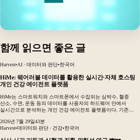
함께 읽으면 좋은 글
Harvest
•
AI · 데이터와 판단
•
한국어
HiMe: 웨어러블 데이터를 활용한 실시간·자체 호스팅
개인 건강 에이전트 플랫폼
HiMe는 스마트워치와 스마트폰에서 수집되는 심박수, 혈중
산소, 수면, 운동 등의 데이터를 사용자의 하드웨어 안에서
실시간으로 분석하는 개인 건강 에이전트 플랫폼이다. 기존
웨어러블 분석의 획일성과 개인정보 문제를 해결하기 위해
2026년 7월 29일
43
분
데이터베이스를 핵심 구성요소로 삼고, 실시간 감지와
Harvest
•
데이터와 판단 · 건강
•
한국어
장기적인...