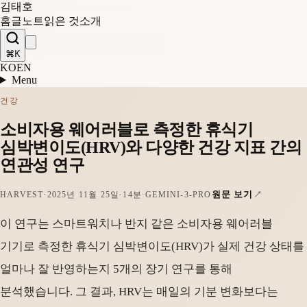
김태호
홈
글
노트
읽은 것
소개
⌘K
KO
EN
Menu
건강
소비자용 웨어러블로 측정한 휴식기
심박변이도(HRV)와 다양한 건강 지표 간의
연관성 연구
원문 보기
HARVEST
·
2025년 11월 25일
·
14분
·
GEMINI-3-PRO
이 연구는 스마트워치나 반지 같은 소비자용 웨어러블
기기로 측정한 휴식기 심박변이도(HRV)가 실제 건강 상태를
얼마나 잘 반영하는지 5개의 장기 연구를 통해
분석했습니다. 그 결과, HRV는 매일의 기분 변화보다는