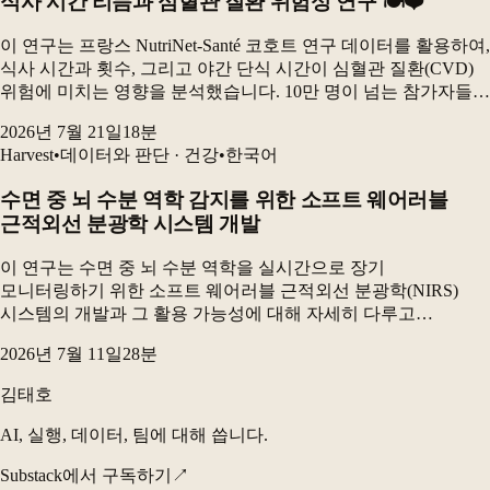
식사 시간 리듬과 심혈관 질환 위험성 연구 🍽️❤️
이 연구는 프랑스 NutriNet-Santé 코호트 연구 데이터를 활용하여,
식사 시간과 횟수, 그리고 야간 단식 시간이 심혈관 질환(CVD)
위험에 미치는 영향을 분석했습니다. 10만 명이 넘는 참가자들을
대상으로 한 장기 추적 연구로, 늦은 아침 식사 및 늦은 저녁
2026년 7월 21일
18
분
식사가 전체 CVD...
Harvest
•
데이터와 판단 · 건강
•
한국어
수면 중 뇌 수분 역학 감지를 위한 소프트 웨어러블
근적외선 분광학 시스템 개발
이 연구는 수면 중 뇌 수분 역학을 실시간으로 장기
모니터링하기 위한 소프트 웨어러블 근적외선 분광학(NIRS)
시스템의 개발과 그 활용 가능성에 대해 자세히 다루고
있습니다. 이 장치는 가정 환경에서 편안하게 사용할 수 있도록
2026년 7월 11일
28
분
설계되었으며, 뇌 수분 변화가 글림프(glymphatic) 시...
김태호
AI, 실행, 데이터, 팀에 대해 씁니다.
Substack에서 구독하기
↗