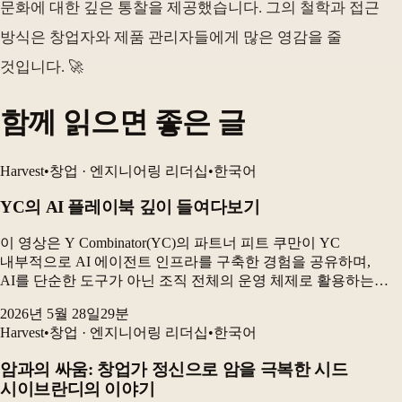
문화에 대한 깊은 통찰을 제공했습니다. 그의 철학과 접근
방식은 창업자와 제품 관리자들에게 많은 영감을 줄
것입니다. 🚀
함께 읽으면 좋은 글
Harvest
•
창업 · 엔지니어링 리더십
•
한국어
YC의 AI 플레이북 깊이 들여다보기
이 영상은 Y Combinator(YC)의 파트너 피트 쿠만이 YC
내부적으로 AI 에이전트 인프라를 구축한 경험을 공유하며,
AI를 단순한 도구가 아닌 조직 전체의 운영 체제로 활용하는
방법을 설명합니다. 특히 AI 에이전트에 데이터베이스 접근
2026년 5월 28일
29
분
권한을 부여한 것이 얼마나 큰 변화를 가져왔...
Harvest
•
창업 · 엔지니어링 리더십
•
한국어
암과의 싸움: 창업가 정신으로 암을 극복한 시드
시이브란디의 이야기