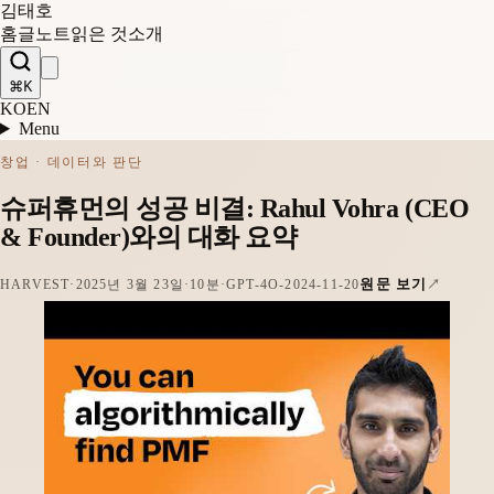
김태호
홈
글
노트
읽은 것
소개
⌘K
KO
EN
Menu
창업 · 데이터와 판단
슈퍼휴먼의 성공 비결: Rahul Vohra (CEO
& Founder)와의 대화 요약
원문 보기
HARVEST
·
2025년 3월 23일
·
10분
·
GPT-4O-2024-11-20