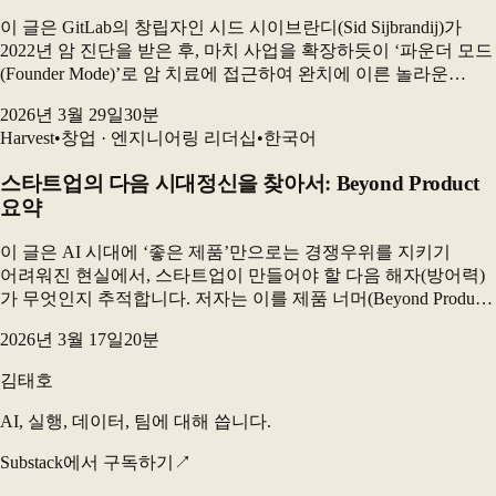
이 글은 GitLab의 창립자인 시드 시이브란디(Sid Sijbrandij)가
2022년 암 진단을 받은 후, 마치 사업을 확장하듯이 ‘파운더 모드
(Founder Mode)’로 암 치료에 접근하여 완치에 이른 놀라운
여정을 다룹니다. 그는 극대화된 정보 수집, 개별 맞춤형 치료법
2026년 3월 29일
30
분
개발, 그...
Harvest
•
창업 · 엔지니어링 리더십
•
한국어
스타트업의 다음 시대정신을 찾아서: Beyond Product
요약
이 글은 AI 시대에 ‘좋은 제품’만으로는 경쟁우위를 지키기
어려워진 현실에서, 스타트업이 만들어야 할 다음 해자(방어력)
가 무엇인지 추적합니다. 저자는 이를 제품 너머(Beyond Product)
—즉 고객에게 도달하는 방식, 고객을 이해하는 깊이, 이를 조직
2026년 3월 17일
20
분
시스템으로 축적하는 능력—의...
김태호
AI, 실행, 데이터, 팀에 대해 씁니다.
Substack에서 구독하기
↗