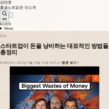
김태호
홈
글
노트
읽은 것
소개
⌘K
KO
EN
Menu
창업
스타트업이 돈을 낭비하는 대표적인 방법들
총정리
원문 보기
HARVEST
·
2025년 9월 29일
·
13분
·
GPT-4.1