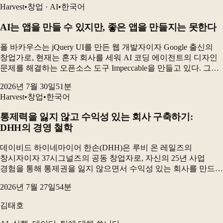
Harvest
•
창업 · AI
•
한국어
AI는 앱을 만들 수 있지만, 좋은 앱을 만들지는 못한다
폴 바카우스는 jQuery UI를 만든 웹 개발자이자 Google 출신의
창업가로, 현재는 혼자 회사를 세워 AI 코딩 에이전트의 디자인
문제를 해결하는 오픈소스 도구 Impeccable을 만들고 있다. 그는
AI 시대에 인간에게 가장 중요한 능력은 무언가를 더하는
2026년 7월 30일
51
분
창의성보다 “무엇을 하지...
Harvest
•
창업
•
한국어
통제력을 잃지 않고 수익성 있는 회사 구축하기:
DHH의 경영 철학
데이비드 하이네마이어 한손(DHH)은 루비 온 레일즈의
창시자이자 37시그널즈의 공동 창업자로, 자신의 25년 사업
경험을 통해 통제권을 잃지 않으면서 수익성 있는 회사를 만드는
비결을 나눕니다. 그는 제약을 수용하고 간결함을 추구하며,
2026년 7월 27일
54
분
비용을 철저히 관리하는 것이 성공의 핵심이라고 강조합...
김태호