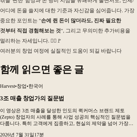
겪을 '뻔한' 함정과 돈 낭비 지점을 유쾌하게 풀면서도, 언제/
어디에 돈을 쓸지에 대한 기준과 자신감을 심어줍니다. 가장
중요한 포인트는 "
손에 쥔 돈이 많더라도, 진짜 필요한
것부터 직접 경험해보는 것
", 그리고 무의미한 추가비용을
멀리하는 자세입니다. 🏃‍♂️🚩
여러분의 창업 여정에 실질적인 도움이 되길 바랍니다
함께 읽으면 좋은 글
Harvest
•
창업
•
한국어
3조 매출 창업가의 질문법
이 영상은 3조 매출을 달성한 인도의 퀵커머스 브랜드 제토
(Zepto) 창업자의 사례를 통해 사업 성공의 핵심적인 질문법을
다룹니다. 특히 고객에게 집중하고, 현실의 제약을 넘어 가장
이상적인 해결책을 상상하며, 이를 실행에 옮기는 과정이
2026년 7월 31일
17
분
중요하다고 강조합니다. 또한 브랜드 전략이 있든 없...