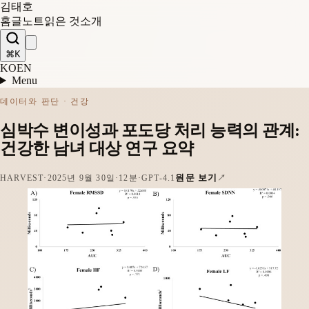
김태호
홈
글
노트
읽은 것
소개
⌘K
KO
EN
Menu
데이터와 판단 · 건강
심박수 변이성과 포도당 처리 능력의 관계:
건강한 남녀 대상 연구 요약
원문 보기
HARVEST
·
2025년 9월 30일
·
12분
·
GPT-4.1