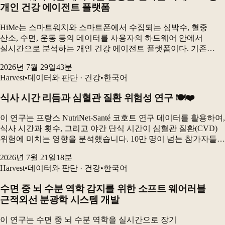
개인 건강 에이전트 플랫폼
HiMe는 스마트워치와 스마트폰에서 수집되는 심박수, 혈중
산소, 수면, 운동 등의 데이터를 사용자의 하드웨어 안에서
실시간으로 분석하는 개인 건강 에이전트 플랫폼이다. 기존
웨어러블 분석의 획일성과 개인정보 문제를 해결하기 위해
2026년 7월 29일
43
분
데이터베이스를 핵심 구성요소로 삼고, 실시간 감지와
Harvest
•
데이터와 판단 · 건강
•
한국어
장기적인...
식사 시간 리듬과 심혈관 질환 위험성 연구 🍽️❤️
이 연구는 프랑스 NutriNet-Santé 코호트 연구 데이터를 활용하여,
식사 시간과 횟수, 그리고 야간 단식 시간이 심혈관 질환(CVD)
위험에 미치는 영향을 분석했습니다. 10만 명이 넘는 참가자들을
대상으로 한 장기 추적 연구로, 늦은 아침 식사 및 늦은 저녁
2026년 7월 21일
18
분
식사가 전체 CVD...
Harvest
•
데이터와 판단 · 건강
•
한국어
수면 중 뇌 수분 역학 감지를 위한 소프트 웨어러블
근적외선 분광학 시스템 개발
이 연구는 수면 중 뇌 수분 역학을 실시간으로 장기