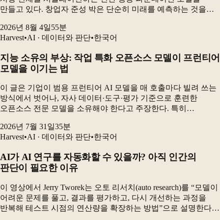
만들고 있다. 창업자 준성 박은 단순히 미래를 예측하는 것을
넘어, “어떻게 하면 우리가 원하는 미래를 만들 수 있는가”를
2026년 8월 4일
55
분
보여주는 것이 시뮬레이션의 핵심이라고 설명...
Harvest
•
AI · 데이터와 판단
•
한국어
지능 소유의 부상: 작업 특화 오픈소스 모델이 프런티어
모델을 이기는 법
이 글은 기업이 범용 프런티어 AI 모델을 매 호출마다 빌려 쓰는
방식에서 벗어나, 자사 데이터·도구·평가 기준으로 훈련한
오픈소스 전문 모델을 소유해야 한다고 주장한다. 특히
전자상거래 카탈로그 검수 실험에서 GRPO로 미세조정한 90억
2026년 7월 31일
35
분
파라미터 오픈소스 모델은 최고 프런티어 구성보다 더...
Harvest
•
AI · 데이터와 판단
•
한국어
AI가 AI 연구를 자동화할 수 있을까? 아직 인간의
판단이 필요한 이유
이 영상에서 Jerry Tworek는 오토 리서치(auto research)를 “모델이
어려운 문제를 풀고, 결과를 평가하고, 다시 개선하는 과정을
반복해 테스트 시점의 연산량을 확장하는 방법”으로 설명한다.
하지만 현재의 AI 연구 시스템은 새로운 아이디어를 충분히