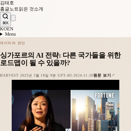
김태호
홈
글
노트
읽은 것
소개
⌘K
KO
EN
Menu
데이터와 판단
싱가포르의 AI 전략: 다른 국가들을 위한
로드맵이 될 수 있을까?
원문 보기
HARVEST
·
2025년 3월 18일
·
9분
·
GPT-4O-2024-11-20