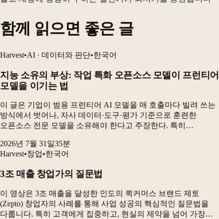
함께 읽으면 좋은 글
Harvest
•
AI · 데이터와 판단
•
한국어
지능 소유의 부상: 작업 특화 오픈소스 모델이 프런티어
모델을 이기는 법
이 글은 기업이 범용 프런티어 AI 모델을 매 호출마다 빌려 쓰는
방식에서 벗어나, 자사 데이터·도구·평가 기준으로 훈련한
오픈소스 전문 모델을 소유해야 한다고 주장한다. 특히
전자상거래 카탈로그 검수 실험에서 GRPO로 미세조정한 90억
2026년 7월 31일
35
분
파라미터 오픈소스 모델은 최고 프런티어 구성보다 더...
Harvest
•
창업
•
한국어
3조 매출 창업가의 질문법
이 영상은 3조 매출을 달성한 인도의 퀵커머스 브랜드 제토
(Zepto) 창업자의 사례를 통해 사업 성공의 핵심적인 질문법을
다룹니다. 특히 고객에게 집중하고, 현실의 제약을 넘어 가장