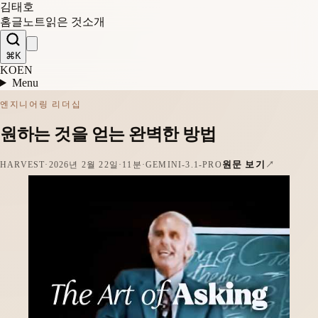
김태호
홈
글
노트
읽은 것
소개
⌘K
KO
EN
Menu
엔지니어링 리더십
원하는 것을 얻는 완벽한 방법
원문 보기
HARVEST
·
2026년 2월 22일
·
11분
·
GEMINI-3.1-PRO